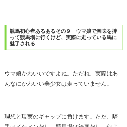
競馬初心者あるあるその９ ウマ娘で興味を持
って競馬場に行くけど、実際に走っている馬に
魅了される
ウマ娘かわいいですよね。ただね、実際はあ
んなにかわいい美少女は走っていません。
理想と現実のギャップに負けます。ただ、騎
手はイケメンだし、競馬場は綺麗だし。何よ