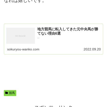
なれば嬉しいです。
地方競馬に転入してきた元中央馬が勝
てない理由6選
...
sokuryou-wanko.com
2022.09.20
競馬