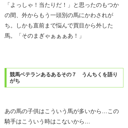
「よっしゃ！当たりだ！」と思ったのもつか
の間、外からもう一頭別の馬にかわされが
ち。しかも直前まで悩んで買目から外した
馬。「そのまぎゃぁぁぁあ！」
競馬ベテランあるあるその７ うんちくを語り
がち
あの馬の子供はこういう馬が多いから…この
騎手はこういう時はこないから…