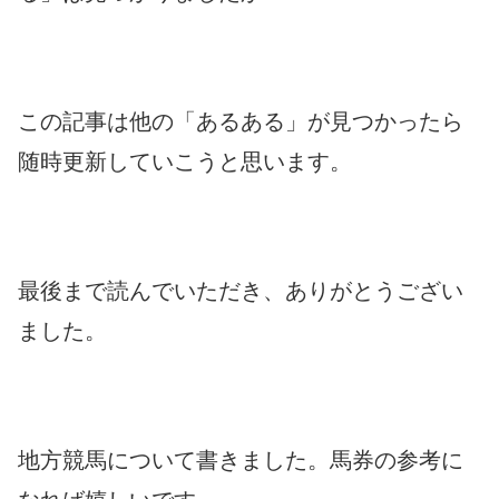
この記事は他の「あるある」が見つかったら
随時更新していこうと思います。
最後まで読んでいただき、ありがとうござい
ました。
地方競馬について書きました。馬券の参考に