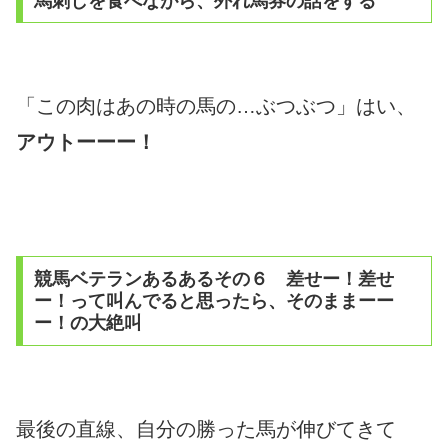
馬刺しを食べながら、外れ馬券の話をする
「この肉はあの時の馬の…ぶつぶつ」はい、
アウトーーー！
競馬ベテランあるあるその６ 差せー！差せ
ー！って叫んでると思ったら、そのままーー
ー！の大絶叫
最後の直線、自分の勝った馬が伸びてきて