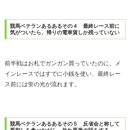
競馬ベテランあるあるその４ 最終レース前に
気がついたら、帰りの電車賃しか残っていない
前半戦はお札でガンガン買っていたのに、メ
インレースではすでに小銭を使い、最終レー
ス前には蛍の光が流れます。
競馬ベテランあるあるその５ 反省会と称して