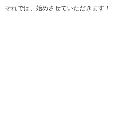
それでは、始めさせていただきます！