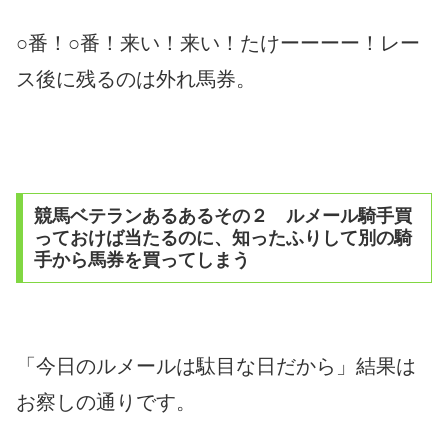
○番！○番！来い！来い！たけーーーー！レー
ス後に残るのは外れ馬券。
競馬ベテランあるあるその２ ルメール騎手買
っておけば当たるのに、知ったふりして別の騎
手から馬券を買ってしまう
「今日のルメールは駄目な日だから」結果は
お察しの通りです。