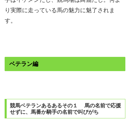
り実際に走っている馬の魅力に魅了されま
す。
ベテラン編
競馬ベテランあるあるその１ 馬の名前で応援
せずに、馬番か騎手の名前で叫びがち