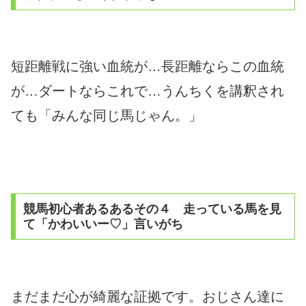
短距離戦に強い血統が…長距離ならこの血統
が…ダートならこれで…うんちくを講釈され
ても「みんな同じ馬じゃん。」
競馬初心者あるあるその４ 走っている馬を見
て「かわいいー♡」言いがち
まだまだ心が綺麗な証拠です。おじさん達に